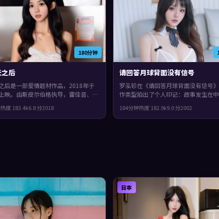
180分钟
天之后
请回答月球背面没有信号
之后是一部爱情题材作品，2018年于
罗泓轸在《请回答月球背面没有信号》
上映。由斯皮尔伯格执导，雷佳音、白
作类型拍出了个人印记：故事发生在中
战等主演。叙事在回忆与现实之间交错
陆，2002年与观众见面。主演包括杨
钟
热度
183.4
k
6.8
分
2018
184分钟
热度
182.9
k
9.0
分
2002
片尾余味很足。
朝伟、秦昊。影片在类型框架里仍保留
表达，镜头语言偏写实，细节里埋着伏
日本