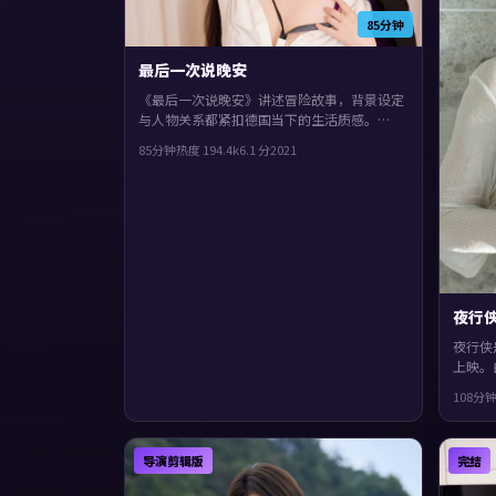
85分钟
最后一次说晚安
《最后一次说晚安》讲述冒险故事，背景设定
与人物关系都紧扣德国当下的生活质感。
2021年上映，奉俊昊执导，全度妍、吴镇
85分钟
热度
194.4
k
6.1
分
2021
宇、章子怡领衔。结局留白，给观众回味与讨
论空间，整体完成度较高，适合喜欢细腻叙事
与人物刻画的观众。
夜行
夜行侠
上映。
珀、蒂
108分
道德与
适合喜
导演剪辑版
完结