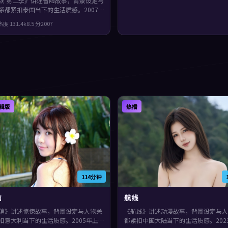
铁 第二季》讲述冒险故事，背景设定与
系都紧扣泰国当下的生活质感。2007
，郭帆执导，张译、赵丽颖、文淇领
热度
131.4
k
8.5
分
2007
奏前半段克制蓄力，后半段集中爆发，
味很足。
辑版
热播
114分钟
信
航线
信》讲述惊悚故事，背景设定与人物关
《航线》讲述动漫故事，背景设定与人
扣意大利当下的生活质感。2005年上
都紧扣中国大陆当下的生活质感。202