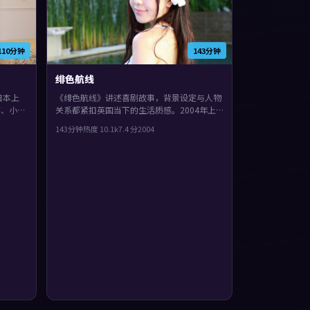
110分钟
143分钟
绯色航线
日本上
《绯色航线》讲述喜剧故事，背景设定与人物
菲、小松
关系都紧扣英国当下的生活质感。2004年上
了作者
映，斯皮尔伯格执导，古天乐、苍井优、惠英
143分钟
热度
10.1
k
7.4
分
2004
。
红领衔。叙事在回忆与现实之间交错推进，片
尾余味很足。