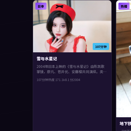
日本
热播
107分钟
雪与水星记
2004年日本上映的《雪与水星记》由陈凯歌
掌镜，廖凡、苍井优、安藤樱共同演绎。类型
上偏悬疑，影片在类型框架里仍保留了作者表
107分钟
热度
171.1
k
8.1
分
2004
达，镜头语言偏写实，细节里埋着伏笔。
地下铁