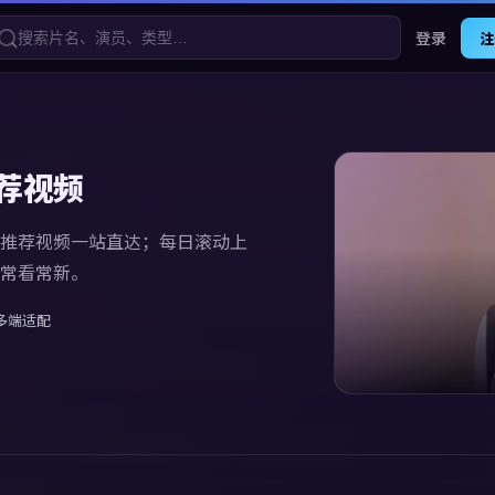
登录
注
荐视频
推荐视频
一站直达；每日滚动上
常看常新。
多端适配