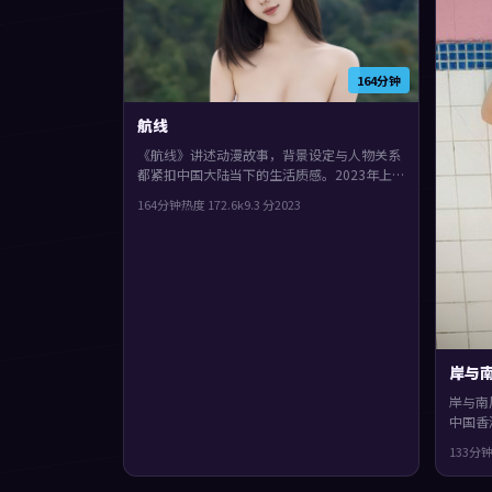
164分钟
航线
《航线》讲述动漫故事，背景设定与人物关系
都紧扣中国大陆当下的生活质感。2023年上
映，宁浩执导，梁朝伟、赵丽颖、刘青云领
164分钟
热度
172.6
k
9.3
分
2023
衔。镜头语言偏写实，细节里埋着伏笔，片尾
余味很足。
岸与
岸与南
中国香
凡、肖
133分
保留了
载体。