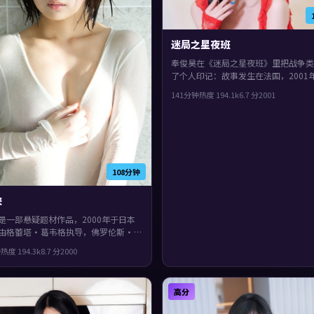
迷局之星夜班
奉俊昊在《迷局之星夜班》里把战争类
了个人印记：故事发生在法国，2001
众见面。主演包括段奕宏、木村拓哉、
141分钟
热度
194.1
k
6.7
分
2001
节奏前半段克制蓄力，后半段集中爆发
紧凑，值得推荐。
108分钟
侠
是一部悬疑题材作品，2000年于日本
由格蕾塔·葛韦格执导，佛罗伦斯·
尔达·斯文顿、河正宇等主演。人物在
钟
热度
194.3
k
8.7
分
2000
生存之间反复拉扯，整体完成度较高，
欢细腻叙事与人物刻画的观众。
高分