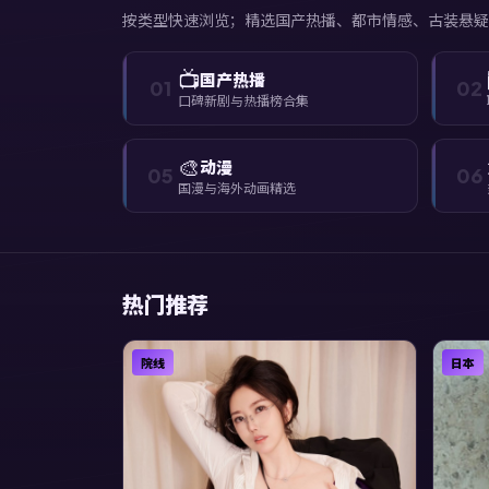
按类型快速浏览；精选国产热播、都市情感、古装悬疑
📺
国产热播
01
02
口碑新剧与热播榜合集
🎨
动漫
05
06
国漫与海外动画精选
热门推荐
院线
日本