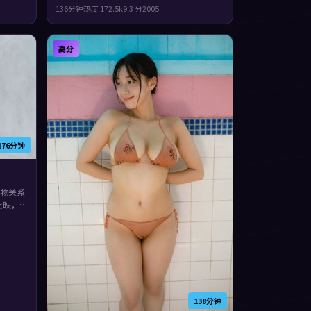
云领
绎。类型上偏悬疑，真相像洋葱一样被层层剥
136分钟
热度
172.5
k
9.3
分
2005
，片尾
开，观感紧凑，值得推荐。
高分
176分钟
物关系
上映，
衔。结
余味很
138分钟