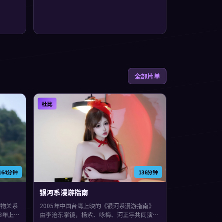
全部片单
杜比
164分钟
136分钟
银河系漫游指南
物关系
2005年中国台湾上映的《银河系漫游指南》
3年上
由李沧东掌镜，杨紫、咏梅、河正宇共同演