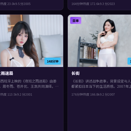
池崇史执导，全度妍、杨紫琼、谭卓领
映，宁浩执导，梁朝伟、赵丽颖、刘青
钟
热度
23.0
k
9.5
分
2005
164分钟
热度
172.6
k
9.3
分
2023
市空间成为情绪与悬念的载体，观感紧
衔。镜头语言偏写实，细节里埋着伏笔
得推荐。
余味很足。
日本
148分钟
之雨迷局
长街
1年西班牙上映的《夜班之雨迷局》由娄
《长街》讲述战争故事，背景设定与人
，周冬雨、苍井优、王凯共同演绎。类
都紧扣日本当下的生活质感。2007年
动作，一场意外把原本平行的人生拧在
朴赞郁执导，吴镇宇、裴斗娜、白宇领
钟
热度
113.5
k
9.2
分
2001
176分钟
热度
166.8
k
9.2
分
2007
观感紧凑，值得推荐。
局留白，给观众回味与讨论空间，片尾
足。