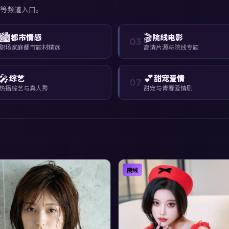
等频道入口。
🏙️
🎬
都市情感
院线电影
03
职场家庭都市题材精选
高清片源与院线专题
🎤
💕
综艺
甜宠爱情
07
热播综艺与真人秀
甜宠与青春爱情剧
院线