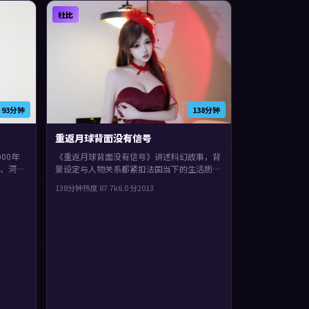
杜比
93分钟
138分钟
重返月球背面没有信号
00年
《重返月球背面没有信号》讲述科幻故事，背
、河正
景设定与人物关系都紧扣法国当下的生活质
节里埋
感。2013年上映，乌尔善执导，赵丽颖、全
138分钟
热度
87.7
k
6.0
分
2013
度妍、安藤樱领衔。人物在道德与生存之间反
复拉扯，片尾余味很足。