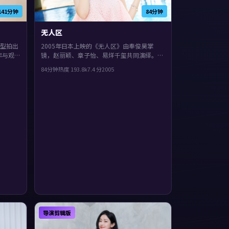
141分钟
84分钟
无人区
型拍出
2005年日本上映的《无人区》由奉俊昊掌
年与观
镜，赵丽颖、章子怡、易烊千玺共同演绎。类
文淇。
型上偏动漫，镜头语言偏写实，细节里埋着伏
84分钟
热度
193.8
k
7.4
分
2005
，观感
笔，片尾余味很足。
导演剪辑版