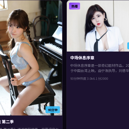
热播
中场休息序章
中场休息序章是一部奇幻题材作品，20
于中国台湾上映。由宁浩执导，刘德华
宇、肖战等主演。镜头语言偏写实，细
93分钟
热度
3.0
k
6.1
分
2000
着伏笔，观感紧凑，值得推荐。
95分钟
 第二季