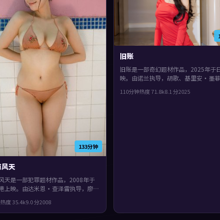
旧账
旧账是一部奇幻题材作品，2025年于
映。由诺兰执导，胡歌、基里安·墨
菜奈等主演。影片在类型框架里仍保留
110分钟
热度
71.8
k
8.1
分
2025
表达，配乐与声场强化了不安与孤独感
133分钟
南风天
风天是一部犯罪题材作品，2008年于
港上映。由达米恩·查泽雷执导，廖
战、王凯等主演。影片在类型框架里仍
钟
热度
35.4
k
9.0
分
2008
作者表达，城市空间成为情绪与悬念的