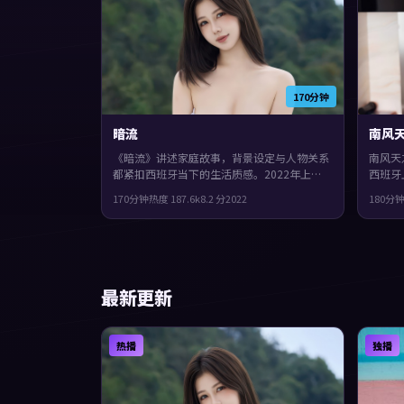
170分钟
暗流
南风
《暗流》讲述家庭故事，背景设定与人物关系
南风天
都紧扣西班牙当下的生活质感。2022年上
西班牙
映，阿方索·卡隆执导，周迅、沈腾、长泽雅
宇、肖
170分钟
热度
187.6
k
8.2
分
2022
180分
美领衔。一场意外把原本平行的人生拧在一
推进，
起，观感紧凑，值得推荐。
最新更新
热播
独播