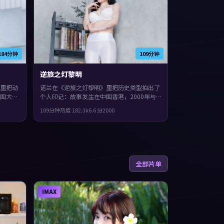
184分钟
109分钟
逆旅之灯黎明
里把动
诺兰在《逆旅之灯黎明》里把历史类型拍出了
国大
个人印记：故事发生在中国香港，2000年与
紫、梁
观众见面。主演包括张子枫、王凯、咏梅。节
109分钟
热度
182.3
k
6.6
分
2000
了作者
奏前半段克制蓄力，后半段集中爆发，整体完
笔。
成度较高，适合喜欢细腻叙事与人物刻画的观
众。
全部片单
IMAX