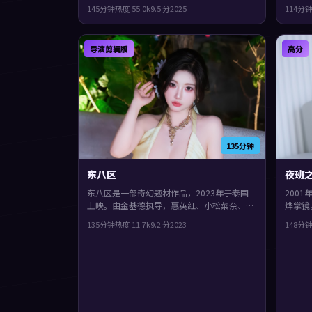
类型上偏传记，影片在类型框架里仍保留了作
映，三
145分钟
热度
55.0
k
9.5
分
2025
114分
者表达，真相像洋葱一样被层层剥开。
衔。城
凑，值
导演剪辑版
高分
135分钟
东八区
夜班
东八区是一部奇幻题材作品，2023年于泰国
200
上映。由金基德执导，惠英红、小松菜奈、梁
烨掌镜
朝伟等主演。配乐与声场强化了不安与孤独
型上偏
135分钟
热度
11.7
k
9.2
分
2023
148分
感，整体完成度较高，适合喜欢细腻叙事与人
一起，
物刻画的观众。