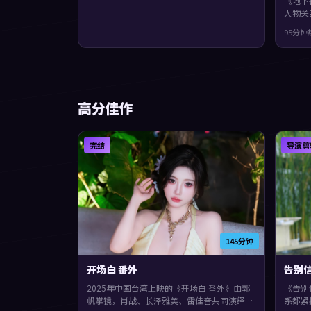
《地下
人物关
年上映
95分钟
衔。节
片尾余
高分佳作
完结
导演剪
145分钟
开场白 番外
告别
2025年中国台湾上映的《开场白 番外》由郭
《告别
帆掌镜，肖战、长泽雅美、雷佳音共同演绎。
系都紧