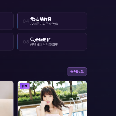
🎭
古装传奇
04
古装历史与传奇故事
🔍
悬疑刑侦
08
悬疑推理与刑侦剧集
全部片单
日本